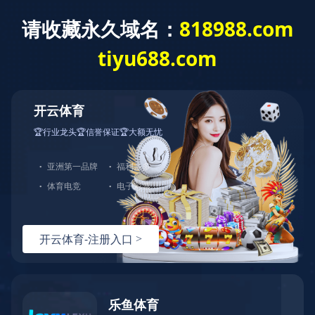
ladglass@ladglass.com
0757-27726738
玻璃双边磨边机
• 适用于加工建筑玻璃，家电玻璃等各种玻璃磨边。